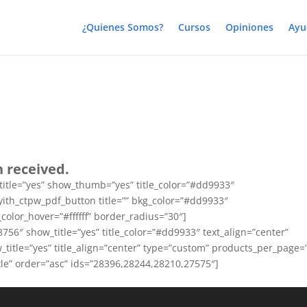
¿Quienes Somos?
Cursos
Opiniones
Ayu
 received.
title=”yes” show_thumb=”yes” title_color=”#dd9933″
[yith_ctpw_pdf_button title=”” bkg_color=”#dd9933″
_color_hover=”#ffffff” border_radius=”30″]
756″ show_title=”yes” title_color=”#dd9933″ text_align=”center”
_title=”yes” title_align=”center” type=”custom” products_per_page=
tle” order=”asc” ids=”28396,28244,28210,27575″]