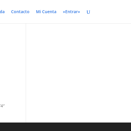
da
Contacto
Mi Cuenta
»Entrar»
”4″