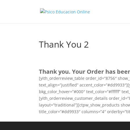
Thank You 2
Thank you. Your Order has been
[yith_orderreview_table order_id=”8756″ show_
text_align=”justified” accent_color=”#dd9933″]
bkg_color_hover=”#000″ text_color=”#ffffff” text
[yith_orderreview_customer_details order_id=”8
layout=”traditional”][ctpw_show_products show
title_color=”#dd9933″ columns=”4″ orderby=”ti