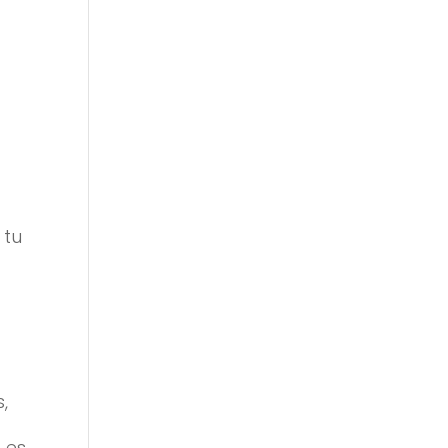
 tu
u
,
a
 es