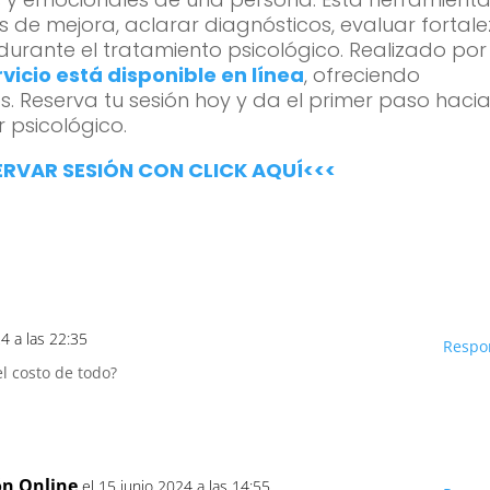
 de mejora, aclarar diagnósticos, evaluar fortal
 durante el tratamiento psicológico. Realizado por
rvicio está disponible en línea
, ofreciendo
. Reserva tu sesión hoy y da el primer paso haci
 psicológico.
ERVAR SESIÓN CON CLICK AQUÍ<<<
24 a las 22:35
Respo
el costo de todo?
ón Online
el 15 junio 2024 a las 14:55