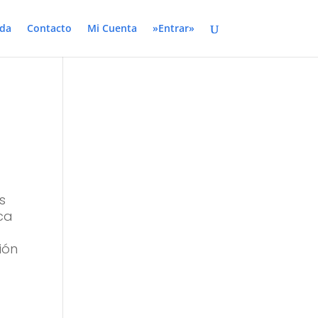
da
Contacto
Mi Cuenta
»Entrar»
s
ica
ión